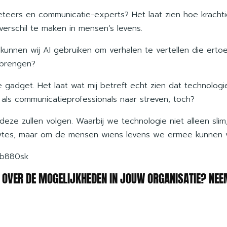
teers en communicatie-experts? Het laat zien hoe krachtig
erschil te maken in mensen’s levens.
kunnen wij AI gebruiken om verhalen te vertellen die er
 brengen?
e gadget. Het laat wat mij betreft echt zien dat technolo
j als communicatieprofessionals naar streven, toch?
deze zullen volgen. Waarbij we technologie niet alleen slim
 bytes, maar om de mensen wiens levens we ermee kunnen ve
qb880sk
N OVER DE MOGELIJKHEDEN IN JOUW ORGANISATIE? NE