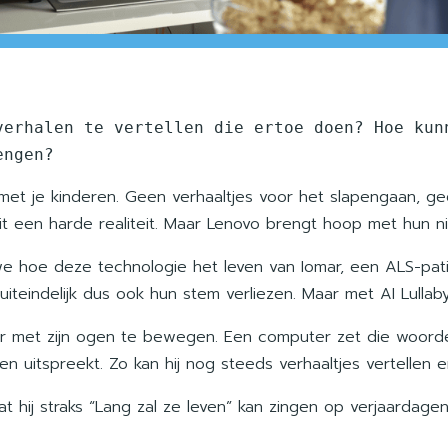
verhalen te vertellen die ertoe doen? Hoe kunn
engen?
 met je kinderen. Geen verhaaltjes voor het slapengaan, gee
een harde realiteit. Maar Lenovo brengt hoop met hun nieu
oe deze technologie het leven van Iomar, een ALS-patiën
iteindelijk dus ook hun stem verliezen. Maar met AI Lullab
 met zijn ogen te bewegen. Een computer zet die woorden 
en uitspreekt. Zo kan hij nog steeds verhaaltjes vertellen en
 dat hij straks “Lang zal ze leven” kan zingen op verjaarda