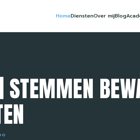
Home
Diensten
Over mij
Blog
Acad
Y | STEMMEN BEW
TEN
OO