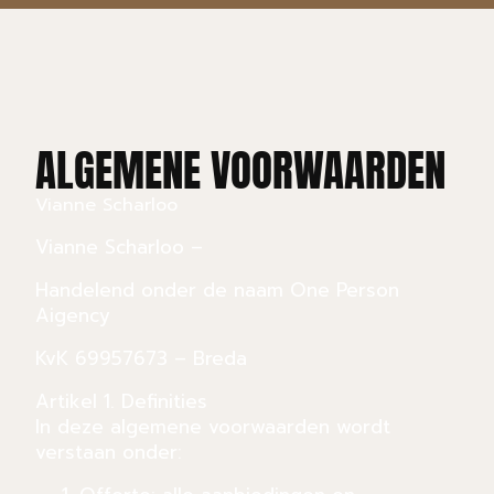
ALGEMENE VOORWAARDEN
Vianne Scharloo
Vianne Scharloo –
Handelend onder de naam One Person
Aigency
KvK 69957673 – Breda
Artikel 1. Definities
In deze algemene voorwaarden wordt
verstaan onder: