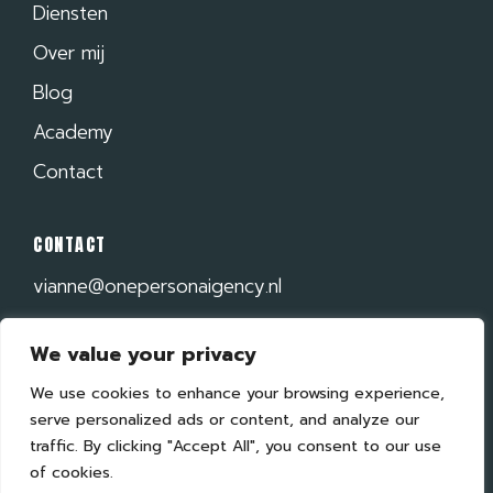
Diensten
Over mij
Blog
Academy
Contact
CONTACT
vianne@onepersonaigency.nl
+31 6 48 20 45 61
We value your privacy
Plan een gesprek
We use cookies to enhance your browsing experience,
LinkedIn
serve personalized ads or content, and analyze our
Instagram
traffic. By clicking "Accept All", you consent to our use
of cookies.