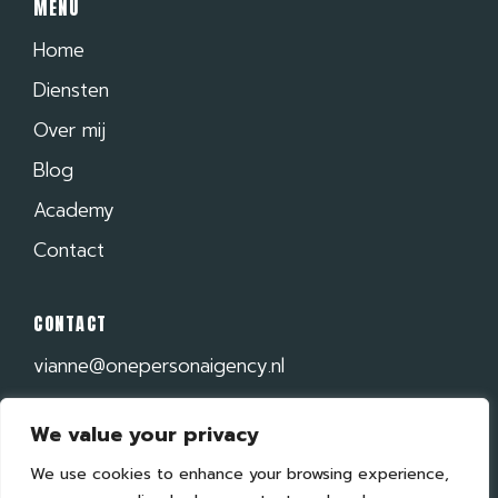
MENU
Home
Diensten
Over mij
Blog
Academy
Contact
CONTACT
vianne@onepersonaigency.nl
+31 6 48 20 45 61
We value your privacy
Plan een gesprek
We use cookies to enhance your browsing experience,
LinkedIn