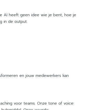
Je AI heeft geen idee wie je bent, hoe je
ug in de output.
ansformeren en jouw medewerkers kan
coaching voor teams. Onze tone of voice:
ch hulpmiddel. Onze waarde: