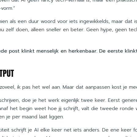
-vorm.”
chien als een duur woord voor iets ingewikkelds, maar dat i
u zelf doen, alleen sneller en beter. Geen hype, geen tec
ede post klinkt menselijk en herkenbaar. De eerste klin
UTPUT
 zoveel, ik pas het wel aan. Maar dat aanpassen kost je me
chrijven, doe je het werk eigenlijk twee keer. Eerst gener
vanaf het begin weet hoe jij schrijft, valt die tweede ronde
n je per maand laat liggen.
iteit schrijft je AI elke keer net iets anders. De ene keer