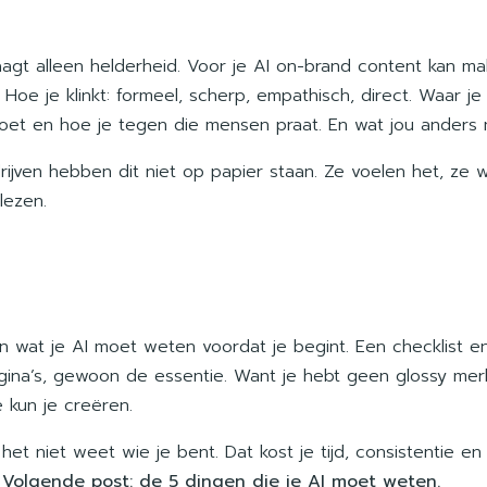
aagt alleen helderheid. Voor je AI on-brand content kan ma
 Hoe je klinkt: formeel, scherp, empathisch, direct. Waar j
doet en hoe je tegen die mensen praat. En wat jou anders m
rijven hebben dit niet op papier staan. Ze voelen het, ze 
lezen.
ien wat je AI moet weten voordat je begint. Een checklist 
gina’s, gewoon de essentie. Want je hebt geen glossy merk
e kun je creëren.
het niet weet wie je bent. Dat kost je tijd, consistentie e
.
Volgende post: de 5 dingen die je AI moet weten.