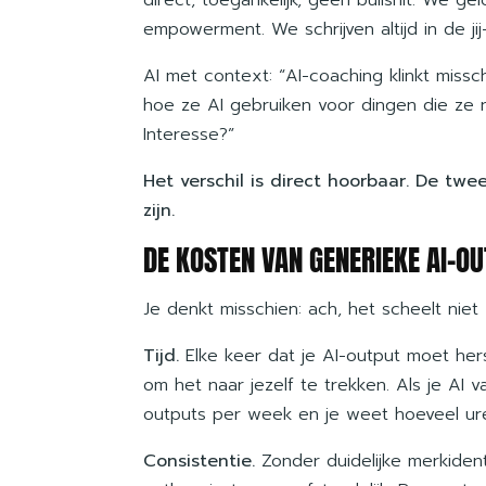
empowerment. We schrijven altijd in de jij
AI met context: “AI-coaching klinkt miss
hoe ze AI gebruiken voor dingen die ze n
Interesse?”
Het verschil is direct hoorbaar. De twe
zijn.
DE KOSTEN VAN GENERIEKE AI-O
Je denkt misschien: ach, het scheelt niet
Tijd.
Elke keer dat je AI-output moet hers
om het naar jezelf te trekken. Als je AI 
outputs per week en je weet hoeveel ure
Consistentie.
Zonder duidelijke merkident