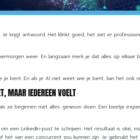
 Je krijgt antwoord. Het klinkt goed, het ziet er professione
rmorgen weer. En langzaam merk je dat alles op elkaar begi
 je bent. En als je AI niet weet wie je bent, kan het ook ni
T, MAAR IEDEREEN VOELT
ls ze beginnen met alles: gewoon doen. Een beetje experim
 een LinkedIn-post te schrijven. Het resultaat is oké, maar
of het van een concurrent zou kunnen zijn. Je gebruikt he