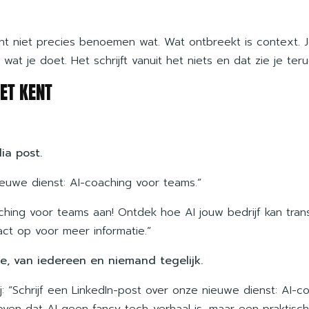
kunt niet precies benoemen wat. Wat ontbreekt is context. 
 wat je doet. Het schrijft vanuit het niets en dat zie je ter
IET KENT
ia post.
nieuwe dienst: AI-coaching voor teams.”
aching voor teams aan! Ontdek hoe AI jouw bedrijf kan tr
ct op voor meer informatie.”
ate, van iedereen en niemand tegelijk.
ij: “Schrijf een LinkedIn-post over onze nieuwe dienst: AI-
eloven dat AI geen fancy tech-verhaal is, maar een praktis