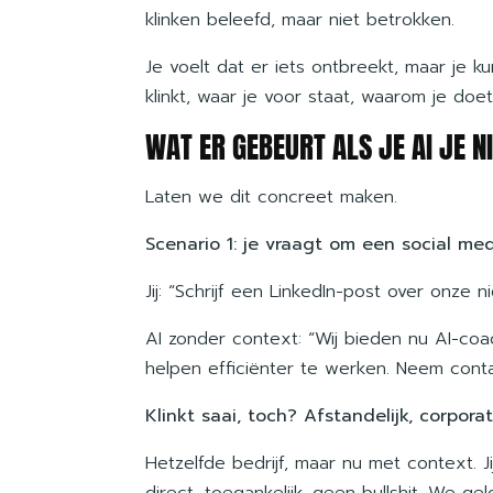
klinken beleefd, maar niet betrokken.
Je voelt dat er iets ontbreekt, maar je 
klinkt, waar je voor staat, waarom je doet
WAT ER GEBEURT ALS JE AI JE N
Laten we dit concreet maken.
Scenario 1: je vraagt om een social med
Jij: “Schrijf een LinkedIn-post over onze 
AI zonder context: “Wij bieden nu AI-co
helpen efficiënter te werken. Neem conta
Klinkt saai, toch? Afstandelijk, corpor
Hetzelfde bedrijf, maar nu met context. J
direct, toegankelijk, geen bullshit. We g