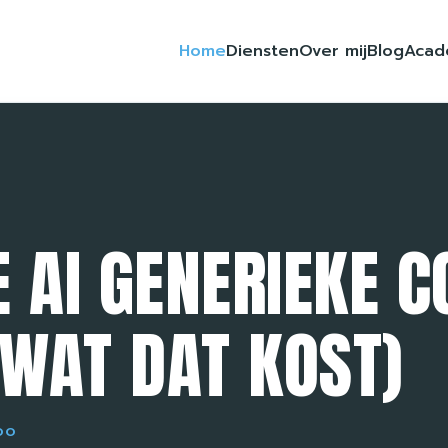
Home
Diensten
Over mij
Blog
Acad
AI GENERIEKE C
WAT DAT KOST)
OO