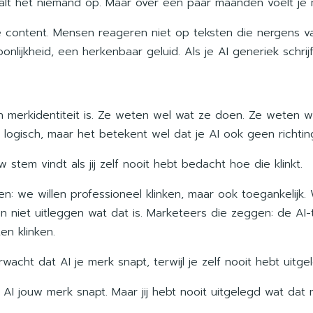
 valt het niemand op. Maar over een paar maanden voelt je
e content. Mensen reageren niet op teksten die nergens 
nlijkheid, een herkenbaar geluid. Als je AI generiek schrijft
merkidentiteit is. Ze weten wel wat ze doen. Ze weten wie
 logisch, maar het betekent wel dat je AI ook geen richtin
stem vindt als jij zelf nooit hebt bedacht hoe die klinkt.
gen: we willen professioneel klinken, maar ook toegankelij
en niet uitleggen wat dat is. Marketeers die zeggen: de AI
n klinken.
wacht dat AI je merk snapt, terwijl je zelf nooit hebt uitge
AI jouw merk snapt. Maar jij hebt nooit uitgelegd wat dat m