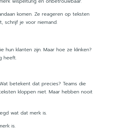
 merk wispelturig en onbetrouwbaar.
vandaan komen. Ze reageren op teksten
, schrijf je voor niemand.
 hun klanten zijn. Maar hoe ze klinken?
g heeft.
k. Wat betekent dat precies? Teams die
-teksten kloppen niet. Maar hebben nooit
legd wat dat merk is.
erk is.