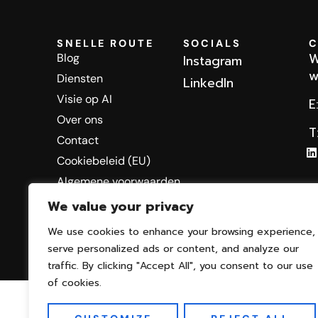
SNELLE ROUTE
SOCIALS
W
Blog
Instagram
w
Diensten
LinkedIn
Visie op AI
E
Over ons
T
Contact
Cookiebeleid (EU)
Algemene voorwaarden
We value your privacy
We use cookies to enhance your browsing experience,
serve personalized ads or content, and analyze our
© 2025 One Person Aigency |
Terms and conditions
traffic. By clicking "Accept All", you consent to our use
of cookies.