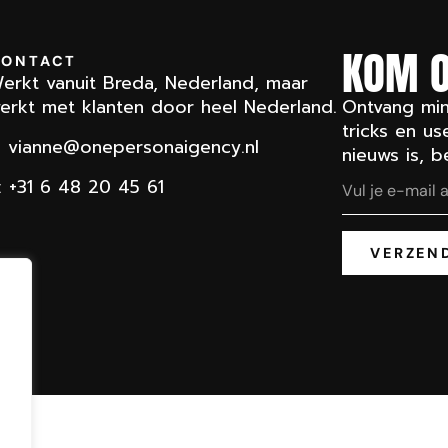
KOM 
CONTACT
erkt vanuit Breda, Nederland, maar
erkt met klanten door heel Nederland.
Ontvang min
tricks en us
:
vianne@onepersonaigency.n
l
nieuws is, b
: +31 6 48 20 45 61
VERZEN